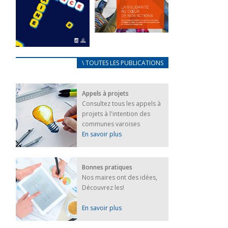
FEUILLETER
La solidarité
au coeur de
CARNET
\ TOUTES LES PUBLICATIONS
nos actions
D’ACCUEIL
18 septembre 2023
FRANÇAIS/UKRAINIEN
Appels à projets
25 avril 2022
FEUILLETER
Consultez tous les appels à
Afin
projets à l'intention des
d’accompagner
au mieux les
communes varoises
réfugiés
En savoir plus
ukrainiens arrivés
en France,...
FEUILLETER
Bonnes pratiques
Nos maires ont des idées,
Découvrez les!
En savoir plus