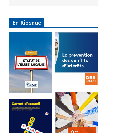
En Kiosque
La
prévention
Statut de
des conflits
l’élu local
d’intérêts
3 avril 2024
18 septembre 2023
Mise à jour avril
FEUILLETER
2024