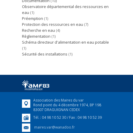
Documentation
(10)
Observatoire départemental des ressources en
eau
(1)
Préemption
(1)
Protection des ressources en eau
(7)
Recherche en eau
(4)
Règlementation
(1)
Schéma directeur d'alimentation en eau potable
(1)
Sécurité des installations
(1)
Association des Maires du var
Rond point du 4 décembre 1974, BP 198
83007 DRAGUIGNAN CEDEX
Tél. : 04 98 10 52 30 / Fax : 04 98 10 52 39
maires.var@wanadoo.fr