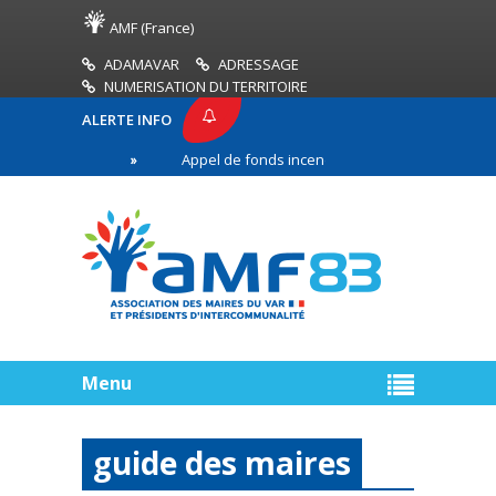
AMF (France)
ADAMAVAR
ADRESSAGE
NUMERISATION DU TERRITOIRE
ALERTE INFO
 AMF83
Appel de fonds incendies de forêt
Réu
remière ligne
Menu
guide des maires