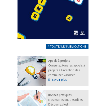
CARNET D’ACCUEIL
\ TOUTES LES PUBLICATIONS
FRANÇAIS/UKRAINIEN
25 avril 2022
Appels à projets
Afin d’accompagner au mieux les réfugiés
Consultez tous les appels à
ukrainiens arrivés en France,...
projets à l'intention des
FEUILLETER
communes varoises
En savoir plus
Bonnes pratiques
Nos maires ont des idées,
Découvrez les!