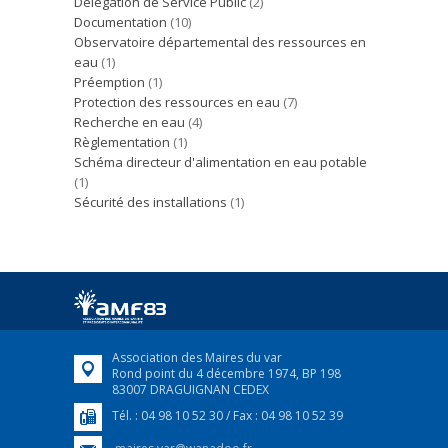
Délégation de Service Public
(2)
Documentation
(10)
Observatoire départemental des ressources en
eau
(1)
Préemption
(1)
Protection des ressources en eau
(7)
Recherche en eau
(4)
Règlementation
(1)
Schéma directeur d'alimentation en eau potable
(1)
Sécurité des installations
(1)
Association des Maires du var
Rond point du 4 décembre 1974, BP 198
83007 DRAGUIGNAN CEDEX
Tél. : 04 98 10 52 30 / Fax : 04 98 10 52 39