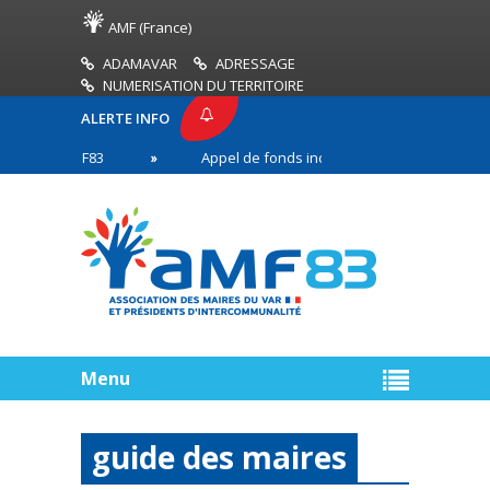
AMF (France)
ADAMAVAR
ADRESSAGE
NUMERISATION DU TERRITOIRE
ALERTE INFO
SE AMF83
Appel de fonds incendies de forêt
en première ligne
Menu
guide des maires