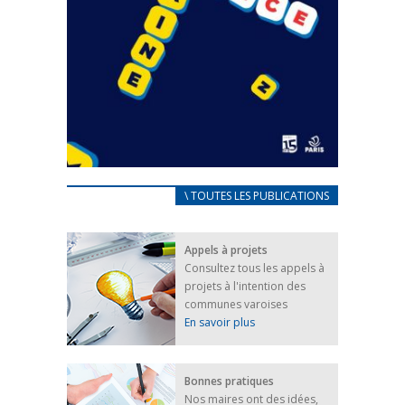
CARNET D’ACCUEIL
\ TOUTES LES PUBLICATIONS
FRANÇAIS/UKRAINIEN
25 avril 2022
Appels à projets
Afin d’accompagner au mieux les réfugiés
Consultez tous les appels à
ukrainiens arrivés en France,...
projets à l'intention des
FEUILLETER
communes varoises
En savoir plus
Bonnes pratiques
Nos maires ont des idées,