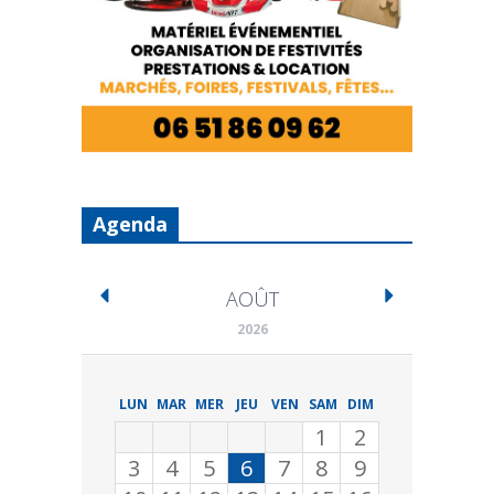
Agenda
AOÛT
2026
LUN
MAR
MER
JEU
VEN
SAM
DIM
1
2
3
4
5
6
7
8
9