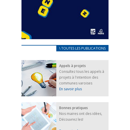
CARNET D’ACCUEIL
\ TOUTES LES PUBLICATIONS
FRANÇAIS/UKRAINIEN
25 avril 2022
Appels à projets
Afin d’accompagner au mieux les réfugiés
Consultez tous les appels à
ukrainiens arrivés en France,...
projets à l'intention des
FEUILLETER
communes varoises
En savoir plus
Bonnes pratiques
Nos maires ont des idées,
Découvrez les!