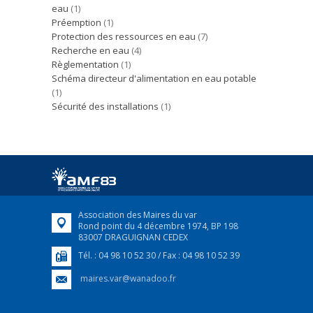
eau
(1)
Préemption
(1)
Protection des ressources en eau
(7)
Recherche en eau
(4)
Règlementation
(1)
Schéma directeur d'alimentation en eau potable
(1)
Sécurité des installations
(1)
Association des Maires du var
Rond point du 4 décembre 1974, BP 198
83007 DRAGUIGNAN CEDEX
Tél. : 04 98 10 52 30 / Fax : 04 98 10 52 39
maires.var@wanadoo.fr