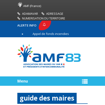
AMF (France)
ADAMAVAR
ADRESSAGE
NUMERISATION DU TERRITOIRE
ALERTE INFO
F83
Appel de fonds incendies de forêt
Réussir
ière ligne
Menu
guide des maires