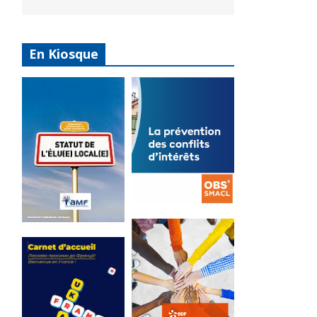
En Kiosque
La
prévention
Statut de
des conflits
l’élu local
d’intérêts
3 avril 2024
18 septembre 2023
Mise à jour avril
FEUILLETER
2024