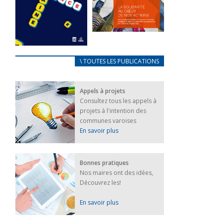
FEUILLETER
La solidarité
au coeur de
CARNET
\ TOUTES LES PUBLICATIONS
nos actions
D’ACCUEIL
18 septembre 2023
FRANÇAIS/UKRAINIEN
Appels à projets
25 avril 2022
FEUILLETER
Consultez tous les appels à
Afin
projets à l'intention des
d’accompagner
au mieux les
communes varoises
réfugiés
En savoir plus
ukrainiens arrivés
en France,...
FEUILLETER
Bonnes pratiques
Nos maires ont des idées,
Découvrez les!
En savoir plus