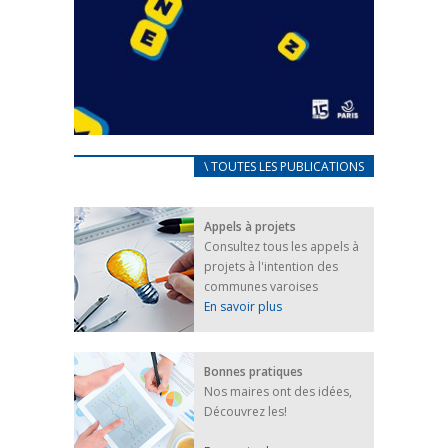
CARNET D’ACCUEIL
\ TOUTES LES PUBLICATIONS
FRANÇAIS/UKRAINIEN
25 avril 2022
Appels à projets
Afin d’accompagner au mieux les réfugiés
Consultez tous les appels à
ukrainiens arrivés en France,...
projets à l'intention des
FEUILLETER
communes varoises
En savoir plus
Bonnes pratiques
Nos maires ont des idées,
Découvrez les!