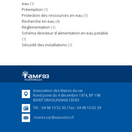
eau
(1)
Préemption
(1)
Protection des ressources en eau
(7)
Recherche en eau
(4)
Règlementation
(1)
Schéma directeur d'alimentation en eau potable
(1)
Sécurité des installations
(1)
Association des Maires du var
Rond point du 4 décembre 1974, BP 198
83007 DRAGUIGNAN CEDEX
Tél. : 04 98 10 52 30 / Fax : 04 98 10 52 39
maires.var@wanadoo.fr