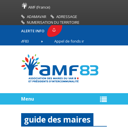
AMF (France)
ADAMAVAR
ADRESSAGE
NUMERISATION DU TERRITOIRE
ALERTE INFO
SSE AMF83
Appel de fonds incendies de forêt
 en première ligne
Menu
guide des maires