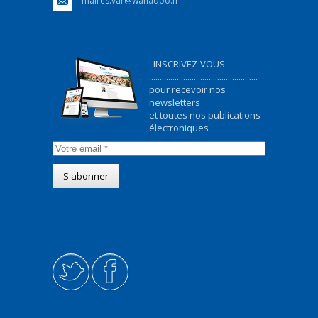
maires.var@wanadoo.fr
INSCRIVEZ-VOUS
...................................................
pour recevoir nos
newsletters
et toutes nos publications
électroniques