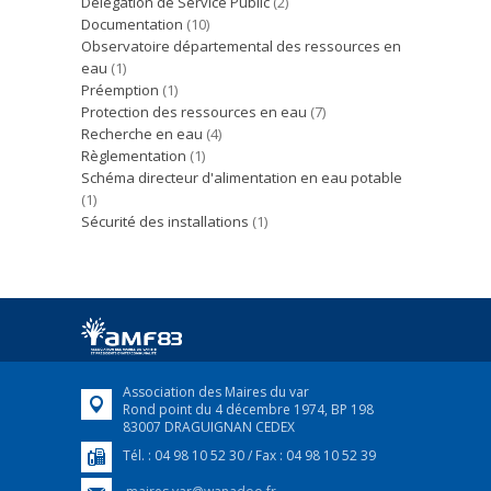
Délégation de Service Public
(2)
Documentation
(10)
Observatoire départemental des ressources en
eau
(1)
Préemption
(1)
Protection des ressources en eau
(7)
Recherche en eau
(4)
Règlementation
(1)
Schéma directeur d'alimentation en eau potable
(1)
Sécurité des installations
(1)
Association des Maires du var
Rond point du 4 décembre 1974, BP 198
83007 DRAGUIGNAN CEDEX
Tél. : 04 98 10 52 30 / Fax : 04 98 10 52 39