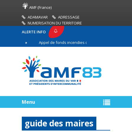
AMF (France)
ADAMAVAR
ADRESSAGE
NUMERISATION DU TERRITOIRE
ALERTE INFO
3
Appel de fonds incendies de forêt
Réussir 
re ligne
Menu
guide des maires