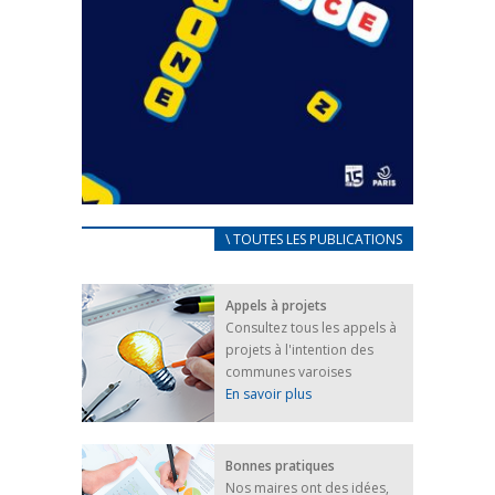
CARNET D’ACCUEIL
\ TOUTES LES PUBLICATIONS
FRANÇAIS/UKRAINIEN
25 avril 2022
Appels à projets
Afin d’accompagner au mieux les réfugiés
Consultez tous les appels à
ukrainiens arrivés en France,...
projets à l'intention des
FEUILLETER
communes varoises
En savoir plus
Bonnes pratiques
Nos maires ont des idées,