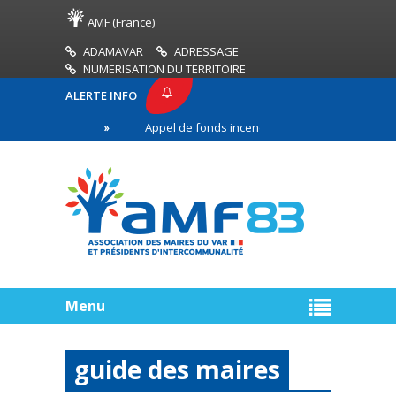
AMF (France)
ADAMAVAR
ADRESSAGE
NUMERISATION DU TERRITOIRE
ALERTE INFO
 AMF83
Appel de fonds incendies de forêt
Réu
première ligne
Menu
guide des maires