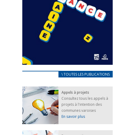
CARNET D’ACCUEIL
\ TOUTES LES PUBLICATIONS
FRANÇAIS/UKRAINIEN
25 avril 2022
Appels à projets
Afin d’accompagner au mieux les réfugiés
Consultez tous les appels à
ukrainiens arrivés en France,...
projets à l'intention des
FEUILLETER
communes varoises
En savoir plus