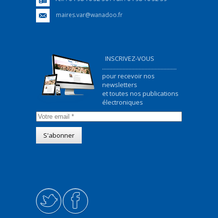
maires.var@wanadoo.fr
INSCRIVEZ-VOUS
...................................................
pour recevoir nos
newsletters
et toutes nos publications
électroniques