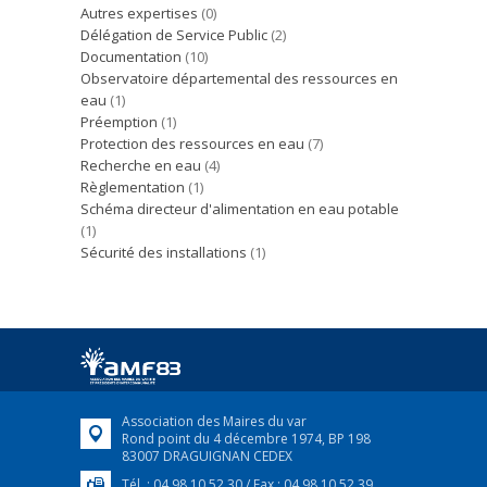
Autres expertises
(0)
Délégation de Service Public
(2)
Documentation
(10)
Observatoire départemental des ressources en
eau
(1)
Préemption
(1)
Protection des ressources en eau
(7)
Recherche en eau
(4)
Règlementation
(1)
Schéma directeur d'alimentation en eau potable
(1)
Sécurité des installations
(1)
Association des Maires du var
Rond point du 4 décembre 1974, BP 198
83007 DRAGUIGNAN CEDEX
Tél. : 04 98 10 52 30 / Fax : 04 98 10 52 39