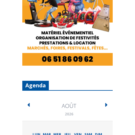
Agenda
AOÛT
2026
LUN
MAR
MER
JEU
VEN
SAM
DIM