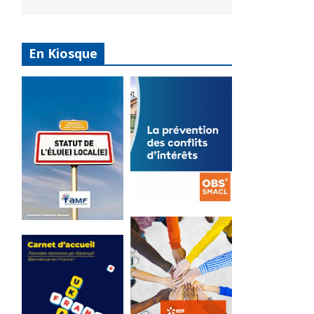
En Kiosque
La
prévention
Statut de
des conflits
l’élu local
d’intérêts
3 avril 2024
18 septembre 2023
Mise à jour avril
FEUILLETER
2024