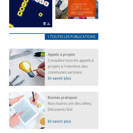
FEUILLETER
La solidarité
au coeur de
CARNET
\ TOUTES LES PUBLICATIONS
nos actions
D’ACCUEIL
18 septembre 2023
FRANÇAIS/UKRAINIEN
Appels à projets
25 avril 2022
FEUILLETER
Consultez tous les appels à
Afin
projets à l'intention des
d’accompagner
au mieux les
communes varoises
réfugiés
En savoir plus
ukrainiens arrivés
en France,...
FEUILLETER
Bonnes pratiques
Nos maires ont des idées,
Découvrez les!
En savoir plus