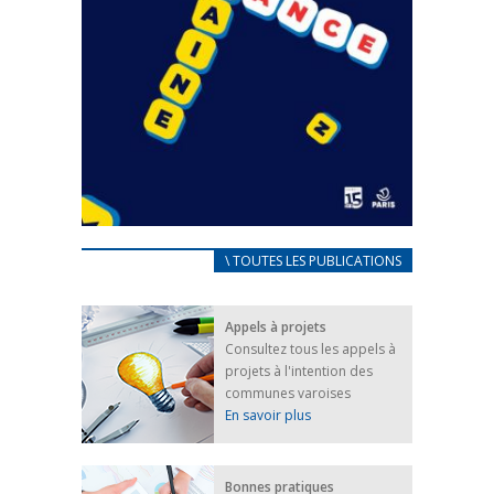
CARNET D’ACCUEIL
\ TOUTES LES PUBLICATIONS
FRANÇAIS/UKRAINIEN
25 avril 2022
Appels à projets
Afin d’accompagner au mieux les réfugiés
Consultez tous les appels à
ukrainiens arrivés en France,...
projets à l'intention des
FEUILLETER
communes varoises
En savoir plus
Bonnes pratiques