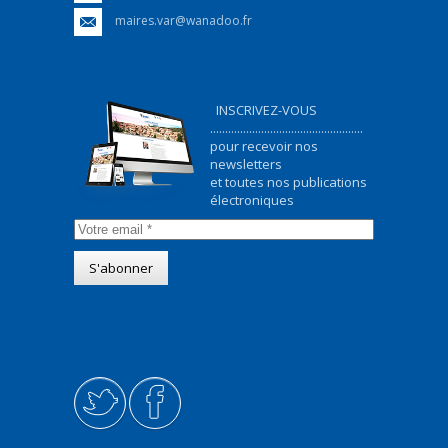
maires.var@wanadoo.fr
INSCRIVEZ-VOUS
...................................................
pour recevoir nos
newsletters
et toutes nos publications
électroniques