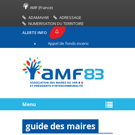
AMF (France)
ADAMAVAR
ADRESSAGE
NUMERISATION DU TERRITOIRE
ALERTE INFO
AMF83
Appel de fonds incendies de forêt
Réus
emière ligne
Menu
guide des maires