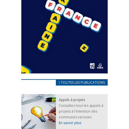
CARNET D’ACCUEIL
\ TOUTES LES PUBLICATIONS
FRANÇAIS/UKRAINIEN
25 avril 2022
Appels à projets
Afin d’accompagner au mieux les réfugiés
Consultez tous les appels à
ukrainiens arrivés en France,...
projets à l'intention des
FEUILLETER
communes varoises
En savoir plus