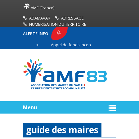
AMF (France)
ADAMAVAR
ADRESSAGE
NUMERISATION DU TERRITOIRE
ALERTE INFO
 AMF83
Appel de fonds incendies de forêt
Réu
remière ligne
Menu
guide des maires