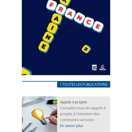
CARNET D’ACCUEIL
\ TOUTES LES PUBLICATIONS
FRANÇAIS/UKRAINIEN
25 avril 2022
Appels à projets
Afin d’accompagner au mieux les réfugiés
Consultez tous les appels à
ukrainiens arrivés en France,...
projets à l'intention des
FEUILLETER
communes varoises
En savoir plus