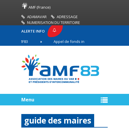
AMF (France)
ADAMAVAR
ADRESSAGE
NUMERISATION DU TERRITOIRE
ALERTE INFO
SSE AMF83
Appel de fonds incendies de forêt
en première ligne
Menu
guide des maires