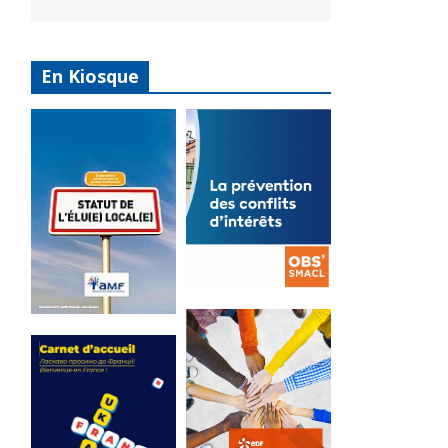
En Kiosque
La
prévention
Statut de
des conflits
l’élu local
d’intérêts
3 avril 2024
18 septembre 2023
Mise à jour avril
FEUILLETER
2024