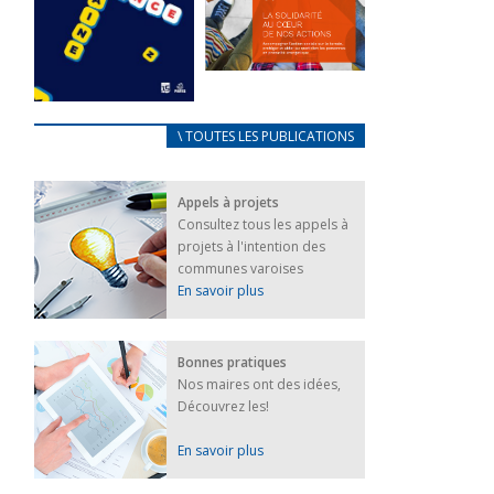
FEUILLETER
La solidarité
au coeur de
CARNET
\ TOUTES LES PUBLICATIONS
nos actions
D’ACCUEIL
18 septembre 2023
FRANÇAIS/UKRAINIEN
Appels à projets
25 avril 2022
FEUILLETER
Consultez tous les appels à
Afin
projets à l'intention des
d’accompagner
au mieux les
communes varoises
réfugiés
En savoir plus
ukrainiens arrivés
en France,...
FEUILLETER
Bonnes pratiques
Nos maires ont des idées,
Découvrez les!
En savoir plus