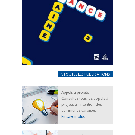
CARNET D’ACCUEIL
\ TOUTES LES PUBLICATIONS
FRANÇAIS/UKRAINIEN
25 avril 2022
Appels à projets
Afin d’accompagner au mieux les réfugiés
Consultez tous les appels à
ukrainiens arrivés en France,...
projets à l'intention des
FEUILLETER
communes varoises
En savoir plus