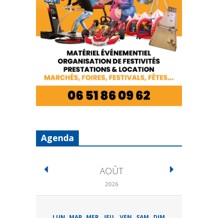
Agenda
AOÛT
2026
LUN
MAR
MER
JEU
VEN
SAM
DIM