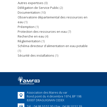
Autres expertises
(0)
Délégation de Service Public
(2)
Documentation
(10)
Observatoire départemental des ressources en
eau
(1)
Préemption
(1)
Protection des ressources en eau
(7)
Recherche en eau
(4)
Règlementation
(1)
Schéma directeur d'alimentation en eau potable
(1)
Sécurité des installations
(1)
Association des Maires du var
Rond point du 4 décembre 1974, BP 198
83007 DRAGUIGNAN CEDEX
Tél. : 04 98 10 52 30 / Fax : 04 98 10 52 39