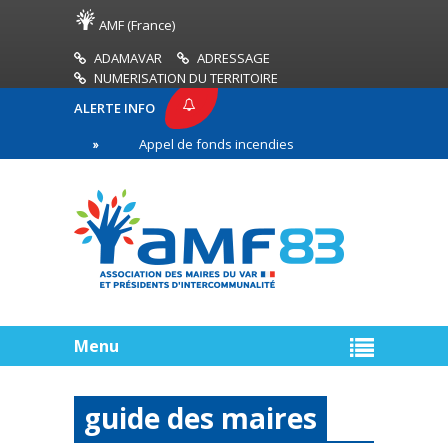
AMF (France)
ADAMAVAR
ADRESSAGE
NUMERISATION DU TERRITOIRE
ALERTE INFO
83
Appel de fonds incendies de forêt
Réussir
ère ligne
Menu
guide des maires