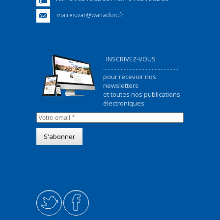
maires.var@wanadoo.fr
INSCRIVEZ-VOUS
...................................................
pour recevoir nos
newsletters
et toutes nos publications
électroniques