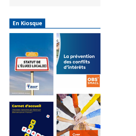
En Kiosque
La
prévention
Statut de
des conflits
l’élu local
d’intérêts
3 avril 2024
18 septembre 2023
Mise à jour avril
FEUILLETER
2024