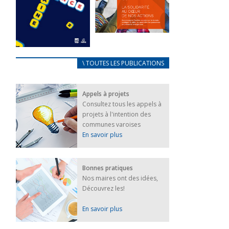
FEUILLETER
La solidarité
au coeur de
CARNET
\ TOUTES LES PUBLICATIONS
nos actions
D’ACCUEIL
18 septembre 2023
FRANÇAIS/UKRAINIEN
Appels à projets
25 avril 2022
FEUILLETER
Consultez tous les appels à
Afin
projets à l'intention des
d’accompagner
au mieux les
communes varoises
réfugiés
En savoir plus
ukrainiens arrivés
en France,...
FEUILLETER
Bonnes pratiques
Nos maires ont des idées,
Découvrez les!
En savoir plus