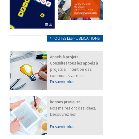
FEUILLETER
La solidarité
au coeur de
CARNET
\ TOUTES LES PUBLICATIONS
nos actions
D’ACCUEIL
18 septembre 2023
FRANÇAIS/UKRAINIEN
Appels à projets
25 avril 2022
FEUILLETER
Consultez tous les appels à
Afin
projets à l'intention des
d’accompagner
au mieux les
communes varoises
réfugiés
En savoir plus
ukrainiens arrivés
en France,...
FEUILLETER
Bonnes pratiques
Nos maires ont des idées,
Découvrez les!
En savoir plus