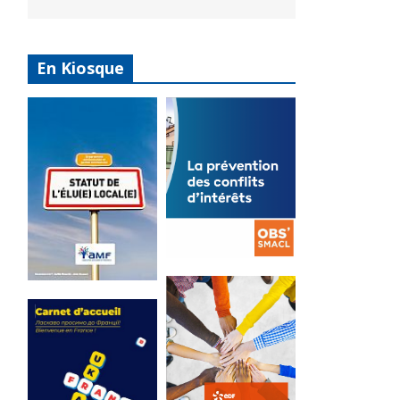
En Kiosque
La
prévention
Statut de
des conflits
l’élu local
d’intérêts
3 avril 2024
18 septembre 2023
Mise à jour avril
FEUILLETER
2024