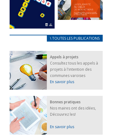
FEUILLETER
La solidarité
au coeur de
CARNET
\ TOUTES LES PUBLICATIONS
nos actions
D’ACCUEIL
18 septembre 2023
FRANÇAIS/UKRAINIEN
Appels à projets
25 avril 2022
FEUILLETER
Consultez tous les appels à
Afin
projets à l'intention des
d’accompagner
au mieux les
communes varoises
réfugiés
En savoir plus
ukrainiens arrivés
en France,...
FEUILLETER
Bonnes pratiques
Nos maires ont des idées,
Découvrez les!
En savoir plus