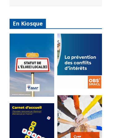
En Kiosque
La
prévention
Statut de
des conflits
l’élu local
d’intérêts
3 avril 2024
18 septembre 2023
Mise à jour avril
FEUILLETER
2024