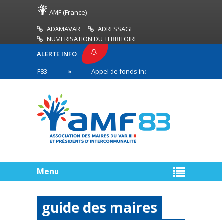
AMF (France)
ADAMAVAR
ADRESSAGE
NUMERISATION DU TERRITOIRE
ALERTE INFO
SE AMF83
Appel de fonds incendies de forêt
n première ligne
Menu
guide des maires