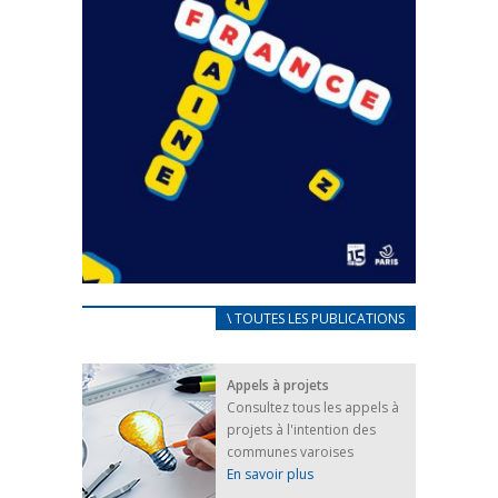
CARNET D’ACCUEIL
\ TOUTES LES PUBLICATIONS
FRANÇAIS/UKRAINIEN
25 avril 2022
Appels à projets
Afin d’accompagner au mieux les réfugiés
Consultez tous les appels à
ukrainiens arrivés en France,...
projets à l'intention des
FEUILLETER
communes varoises
En savoir plus