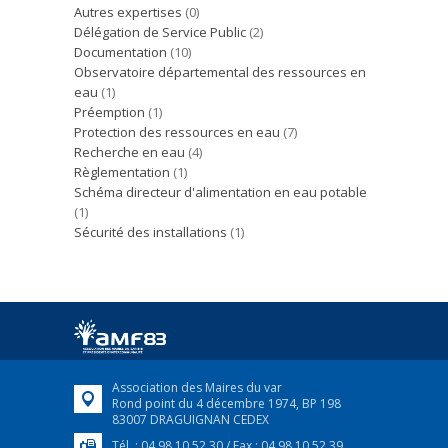
Autres expertises
(0)
Délégation de Service Public
(2)
Documentation
(10)
Observatoire départemental des ressources en
eau
(1)
Préemption
(1)
Protection des ressources en eau
(7)
Recherche en eau
(4)
Règlementation
(1)
Schéma directeur d'alimentation en eau potable
(1)
Sécurité des installations
(1)
Association des Maires du var
Rond point du 4 décembre 1974, BP 198
83007 DRAGUIGNAN CEDEX
Tél. : 04 98 10 52 30 / Fax : 04 98 10 52 39