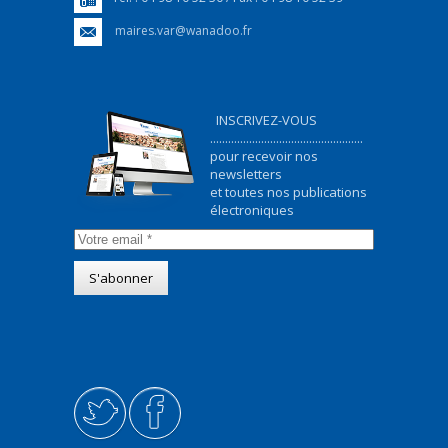
maires.var@wanadoo.fr
INSCRIVEZ-VOUS
...................................................
pour recevoir nos
newsletters
et toutes nos publications
électroniques