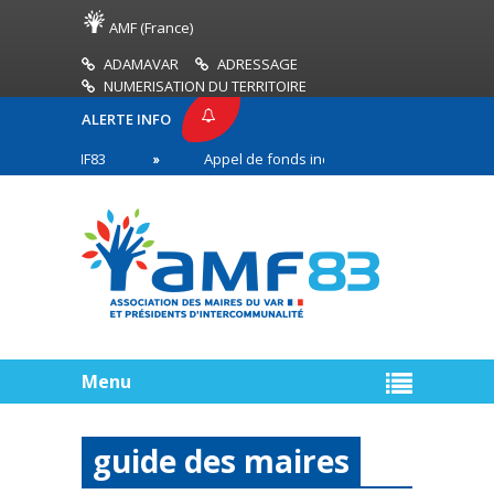
AMF (France)
ADAMAVAR
ADRESSAGE
NUMERISATION DU TERRITOIRE
ALERTE INFO
SSE AMF83
Appel de fonds incendies de forêt
en première ligne
Menu
guide des maires