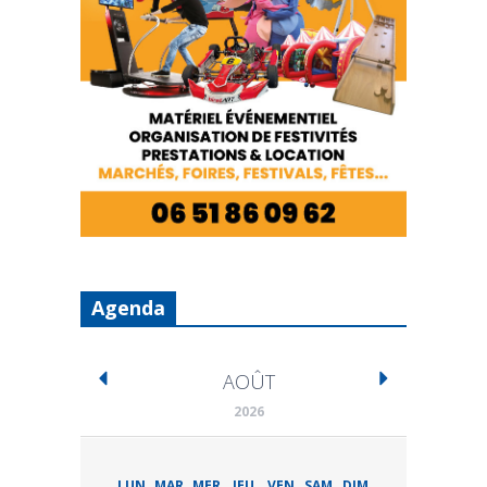
Agenda
AOÛT
2026
LUN
MAR
MER
JEU
VEN
SAM
DIM