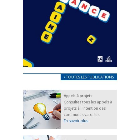
CARNET D’ACCUEIL
\ TOUTES LES PUBLICATIONS
FRANÇAIS/UKRAINIEN
25 avril 2022
Appels à projets
Afin d’accompagner au mieux les réfugiés
Consultez tous les appels à
ukrainiens arrivés en France,...
projets à l'intention des
FEUILLETER
communes varoises
En savoir plus