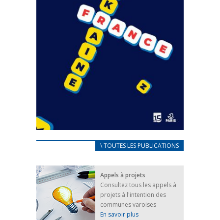
CARNET D’ACCUEIL
\ TOUTES LES PUBLICATIONS
FRANÇAIS/UKRAINIEN
25 avril 2022
Appels à projets
Afin d’accompagner au mieux les réfugiés
Consultez tous les appels à
ukrainiens arrivés en France,...
projets à l'intention des
FEUILLETER
communes varoises
En savoir plus