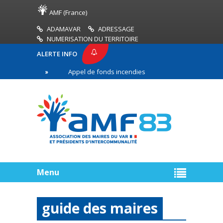
AMF (France)
ADAMAVAR
ADRESSAGE
NUMERISATION DU TERRITOIRE
ALERTE INFO
83
Appel de fonds incendies de forêt
Réussir 
ère ligne
Menu
guide des maires