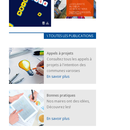
FEUILLETER
La solidarité
au coeur de
CARNET
\ TOUTES LES PUBLICATIONS
nos actions
D’ACCUEIL
18 septembre 2023
FRANÇAIS/UKRAINIEN
Appels à projets
25 avril 2022
FEUILLETER
Consultez tous les appels à
Afin
projets à l'intention des
d’accompagner
au mieux les
communes varoises
réfugiés
En savoir plus
ukrainiens arrivés
en France,...
FEUILLETER
Bonnes pratiques
Nos maires ont des idées,
Découvrez les!
En savoir plus