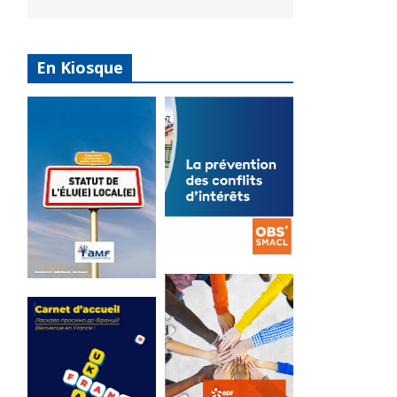
En Kiosque
La
prévention
Statut de
des conflits
l’élu local
d’intérêts
3 avril 2024
18 septembre 2023
Mise à jour avril
FEUILLETER
2024