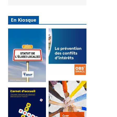
En Kiosque
La
prévention
Statut de
des conflits
l’élu local
d’intérêts
3 avril 2024
18 septembre 2023
Mise à jour avril
FEUILLETER
2024