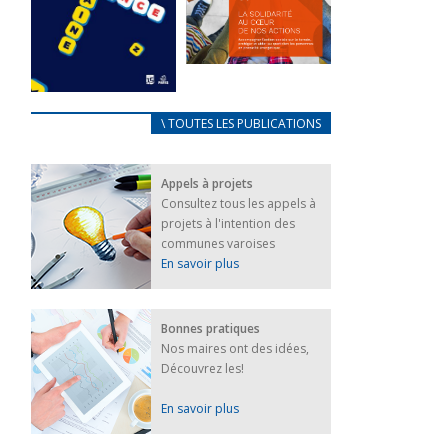
FEUILLETER
La solidarité
au coeur de
CARNET
\ TOUTES LES PUBLICATIONS
nos actions
D’ACCUEIL
18 septembre 2023
FRANÇAIS/UKRAINIEN
Appels à projets
25 avril 2022
FEUILLETER
Consultez tous les appels à
Afin
projets à l'intention des
d’accompagner
au mieux les
communes varoises
réfugiés
En savoir plus
ukrainiens arrivés
en France,...
FEUILLETER
Bonnes pratiques
Nos maires ont des idées,
Découvrez les!
En savoir plus