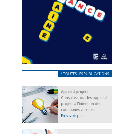
CARNET D’ACCUEIL
\ TOUTES LES PUBLICATIONS
FRANÇAIS/UKRAINIEN
25 avril 2022
Appels à projets
Afin d’accompagner au mieux les réfugiés
Consultez tous les appels à
ukrainiens arrivés en France,...
projets à l'intention des
FEUILLETER
communes varoises
En savoir plus