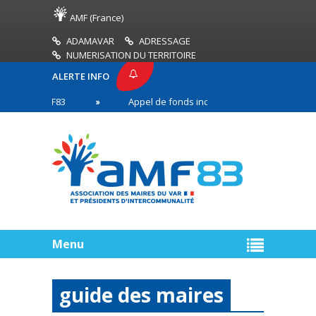
AMF (France)
ADAMAVAR
ADRESSAGE
NUMERISATION DU TERRITOIRE
ALERTE INFO
SE AMF83
Appel de fonds incendies de forêt
n première ligne
Menu
guide des maires