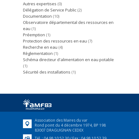
Autres expertises
(0)
Délégation de Service Public
(2)
Documentation
(10)
Observatoire départemental des ressources en
eau
(1)
Préemption
(1)
Protection des ressources en eau
(7)
Recherche en eau
(4)
Règlementation
(1)
Schéma directeur d'alimentation en eau potable
(1)
Sécurité des installations
(1)
Association des Maires du var
Rond point du 4 décembre 1974, BP 198
83007 DRAGUIGNAN CEDEX
Tél. : 04 98 10 52 30 / Fax : 04 98 10 52 39