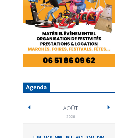
Agenda
AOÛT
2026
LUN
MAR
MER
JEU
VEN
SAM
DIM