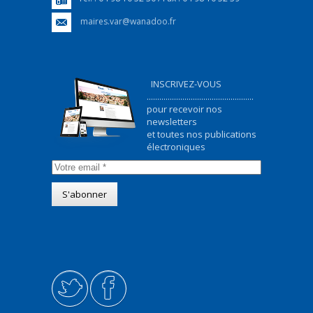
maires.var@wanadoo.fr
INSCRIVEZ-VOUS
...................................................
pour recevoir nos
newsletters
et toutes nos publications
électroniques