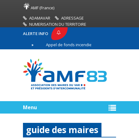
AMF (France)
ADAMAVAR
ADRESSAGE
NUMERISATION DU TERRITOIRE
ALERTE INFO
MF83
Appel de fonds incendies de forêt
Réussi
mière ligne
Menu
guide des maires