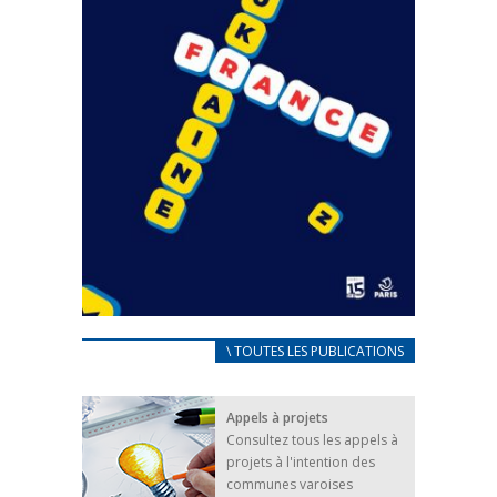
CARNET D’ACCUEIL
\ TOUTES LES PUBLICATIONS
FRANÇAIS/UKRAINIEN
25 avril 2022
Appels à projets
Afin d’accompagner au mieux les réfugiés
Consultez tous les appels à
ukrainiens arrivés en France,...
projets à l'intention des
FEUILLETER
communes varoises