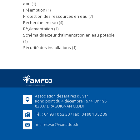
eau
(1)
Préemption
(1)
Protection des ressources en eau
(7)
Recherche en eau
(4)
Règlementation
(1)
Schéma directeur d'alimentation en eau potable
(1)
Sécurité des installations
(1)
Association des Maires du var
Rond point du 4 décembre 1974, BP 198
83007 DRAGUIGNAN CEDEX
Tél. : 04 98 10 52 30 / Fax : 04 98 10 52 39
maires.var@wanadoo.fr