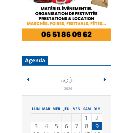
Agenda
AOÛT
2026
LUN
MAR
MER
JEU
VEN
SAM
DIM
1
2
3
4
5
6
7
8
9