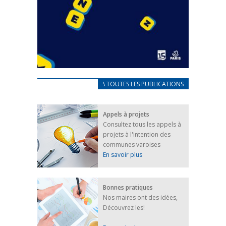
CARNET D’ACCUEIL
\ TOUTES LES PUBLICATIONS
FRANÇAIS/UKRAINIEN
25 avril 2022
Appels à projets
Afin d’accompagner au mieux les réfugiés
Consultez tous les appels à
ukrainiens arrivés en France,...
projets à l'intention des
FEUILLETER
communes varoises
En savoir plus
Bonnes pratiques
Nos maires ont des idées,
Découvrez les!