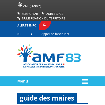
AMF (France)
ADAMAVAR
ADRESSAGE
NUMERISATION DU TERRITOIRE
ALERTE INFO
SE AMF83
Appel de fonds incendies de forêt
R
n première ligne
Menu
guide des maires