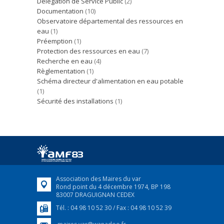
Délégation de Service Public
(2)
Documentation
(10)
Observatoire départemental des ressources en
eau
(1)
Préemption
(1)
Protection des ressources en eau
(7)
Recherche en eau
(4)
Règlementation
(1)
Schéma directeur d'alimentation en eau potable
(1)
Sécurité des installations
(1)
Association des Maires du var
Rond point du 4 décembre 1974, BP 198
83007 DRAGUIGNAN CEDEX
Tél. : 04 98 10 52 30 / Fax : 04 98 10 52 39