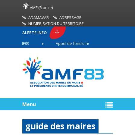
AMF (France)
ADAMAVAR
ADRESSAGE
NUMERISATION DU TERRITOIRE
ALERTE INFO
SSE AMF83
Appel de fonds incendies de forêt
en première ligne
Menu
guide des maires