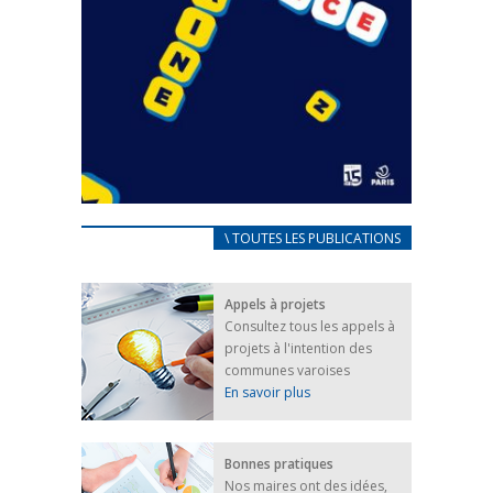
CARNET D’ACCUEIL
\ TOUTES LES PUBLICATIONS
FRANÇAIS/UKRAINIEN
25 avril 2022
Appels à projets
Afin d’accompagner au mieux les réfugiés
Consultez tous les appels à
ukrainiens arrivés en France,...
projets à l'intention des
FEUILLETER
communes varoises
En savoir plus
Bonnes pratiques
Nos maires ont des idées,