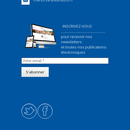
maires.var@wanadoo.fr
INSCRIVEZ-VOUS
...................................................
pour recevoir nos
newsletters
et toutes nos publications
électroniques