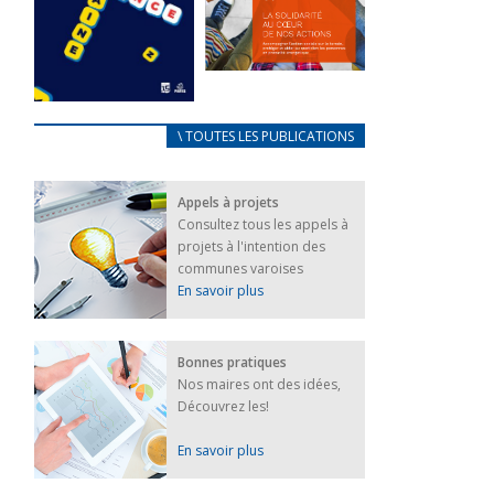
FEUILLETER
La solidarité
au coeur de
CARNET
\ TOUTES LES PUBLICATIONS
nos actions
D’ACCUEIL
18 septembre 2023
FRANÇAIS/UKRAINIEN
Appels à projets
25 avril 2022
FEUILLETER
Consultez tous les appels à
Afin
projets à l'intention des
d’accompagner
au mieux les
communes varoises
réfugiés
En savoir plus
ukrainiens arrivés
en France,...
FEUILLETER
Bonnes pratiques
Nos maires ont des idées,
Découvrez les!
En savoir plus