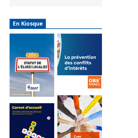
En Kiosque
La
prévention
Statut de
des conflits
l’élu local
d’intérêts
3 avril 2024
18 septembre 2023
Mise à jour avril
FEUILLETER
2024