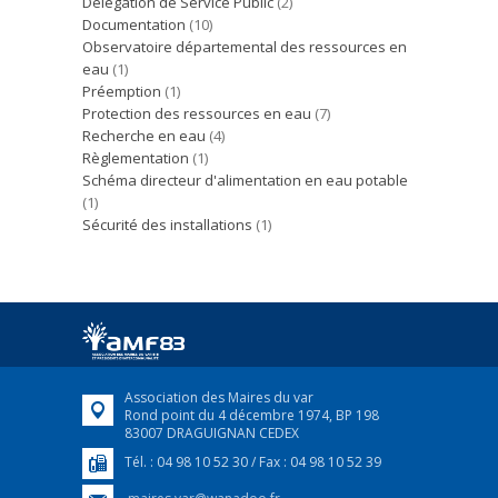
Délégation de Service Public
(2)
Documentation
(10)
Observatoire départemental des ressources en
eau
(1)
Préemption
(1)
Protection des ressources en eau
(7)
Recherche en eau
(4)
Règlementation
(1)
Schéma directeur d'alimentation en eau potable
(1)
Sécurité des installations
(1)
Association des Maires du var
Rond point du 4 décembre 1974, BP 198
83007 DRAGUIGNAN CEDEX
Tél. : 04 98 10 52 30 / Fax : 04 98 10 52 39