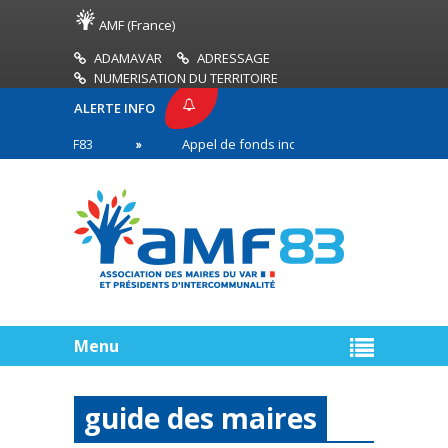
AMF (France)
ADAMAVAR
ADRESSAGE
NUMERISATION DU TERRITOIRE
ALERTE INFO
SE AMF83
Appel de fonds incendies de forêt
en première ligne
Menu
guide des maires