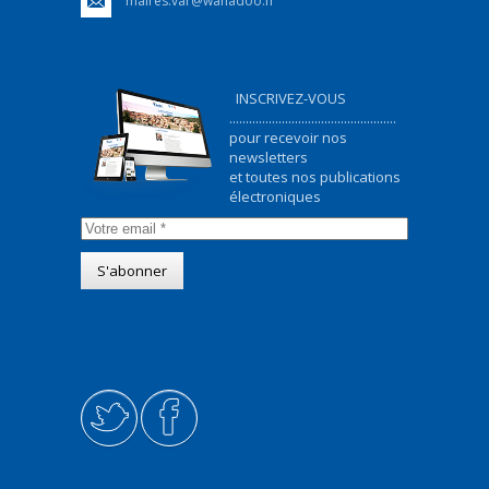
maires.var@wanadoo.fr
INSCRIVEZ-VOUS
...................................................
pour recevoir nos
newsletters
et toutes nos publications
électroniques