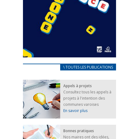
CARNET D’ACCUEIL
\ TOUTES LES PUBLICATIONS
FRANÇAIS/UKRAINIEN
25 avril 2022
Appels à projets
Afin d’accompagner au mieux les réfugiés
Consultez tous les appels à
ukrainiens arrivés en France,...
projets à l'intention des
FEUILLETER
communes varoises
En savoir plus
Bonnes pratiques
Nos maires ont des idées,