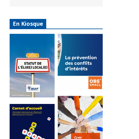
En Kiosque
La
prévention
Statut de
des conflits
l’élu local
d’intérêts
3 avril 2024
18 septembre 2023
Mise à jour avril
FEUILLETER
2024