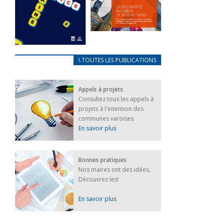
FEUILLETER
La solidarité
au coeur de
CARNET
\ TOUTES LES PUBLICATIONS
nos actions
D’ACCUEIL
18 septembre 2023
FRANÇAIS/UKRAINIEN
Appels à projets
25 avril 2022
FEUILLETER
Consultez tous les appels à
Afin
projets à l'intention des
d’accompagner
au mieux les
communes varoises
réfugiés
En savoir plus
ukrainiens arrivés
en France,...
FEUILLETER
Bonnes pratiques
Nos maires ont des idées,
Découvrez les!
En savoir plus