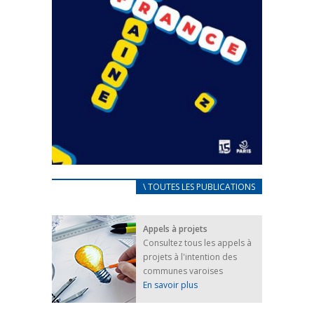
CARNET D’ACCUEIL
\ TOUTES LES PUBLICATIONS
FRANÇAIS/UKRAINIEN
25 avril 2022
Appels à projets
Afin d’accompagner au mieux les réfugiés
Consultez tous les appels à
ukrainiens arrivés en France,...
projets à l'intention des
FEUILLETER
communes varoises
En savoir plus