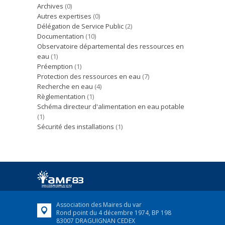
Archives
(0)
Autres expertises
(0)
Délégation de Service Public
(2)
Documentation
(10)
Observatoire départemental des ressources en
eau
(1)
Préemption
(1)
Protection des ressources en eau
(7)
Recherche en eau
(4)
Règlementation
(1)
Schéma directeur d'alimentation en eau potable
(1)
Sécurité des installations
(1)
Association des Maires du var
Rond point du 4 décembre 1974, BP 198
83007 DRAGUIGNAN CEDEX