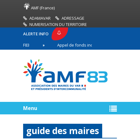
AMF (France)
ADAMAVAR
ADRESSAGE
NUMERISATION DU TERRITOIRE
ALERTE INFO
SE AMF83
Appel de fonds incendies de forêt
n première ligne
Menu
guide des maires