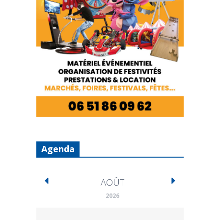
Agenda
AOÛT
2026