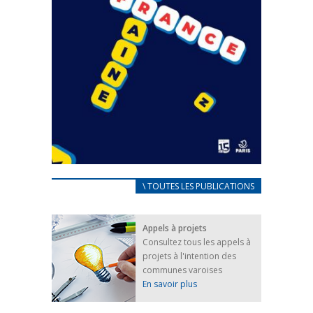
CARNET D’ACCUEIL
\ TOUTES LES PUBLICATIONS
FRANÇAIS/UKRAINIEN
25 avril 2022
Appels à projets
Afin d’accompagner au mieux les réfugiés
Consultez tous les appels à
ukrainiens arrivés en France,...
projets à l'intention des
FEUILLETER
communes varoises
En savoir plus