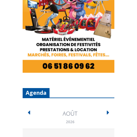
Agenda
AOÛT
2026