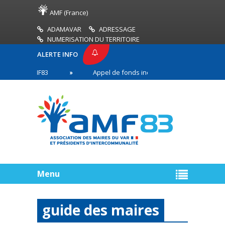
AMF (France)
ADAMAVAR
ADRESSAGE
NUMERISATION DU TERRITOIRE
ALERTE INFO
SSE AMF83
Appel de fonds incendies de forêt
en première ligne
Menu
guide des maires