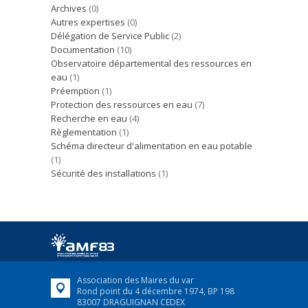
Archives
(0)
Autres expertises
(0)
Délégation de Service Public
(2)
Documentation
(10)
Observatoire départemental des ressources en
eau
(1)
Préemption
(1)
Protection des ressources en eau
(7)
Recherche en eau
(4)
Règlementation
(1)
Schéma directeur d'alimentation en eau potable
(1)
Sécurité des installations
(1)
Association des Maires du var
Rond point du 4 décembre 1974, BP 198
83007 DRAGUIGNAN CEDEX