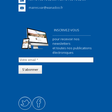
maires.var@wanadoo.fr
INSCRIVEZ-VOUS
...................................................
pour recevoir nos
newsletters
et toutes nos publications
électroniques