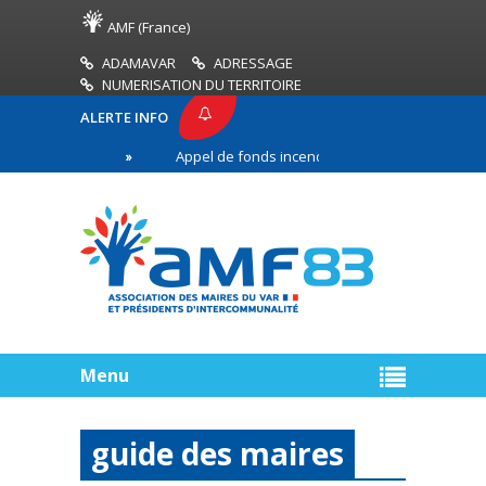
AMF (France)
ADAMAVAR
ADRESSAGE
NUMERISATION DU TERRITOIRE
ALERTE INFO
 AMF83
Appel de fonds incendies de forêt
Réu
remière ligne
Menu
guide des maires