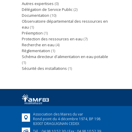
Autres expertises
(0)
Délégation de Service Public
(2)
Documentation
(10)
Observatoire départemental des ressources en
eau
(1)
Préemption
(1)
Protection des ressources en eau
(7)
Recherche en eau
(4)
Règlementation
(1)
Schéma directeur d'alimentation en eau potable
(1)
Sécurité des installations
(1)
Association des Maires du var
Rond point du 4 décembre 1974, BP 198
83007 DRAGUIGNAN CEDEX
Tél. : 04 98 10 52 30 / Fax : 04 98 10 52 39