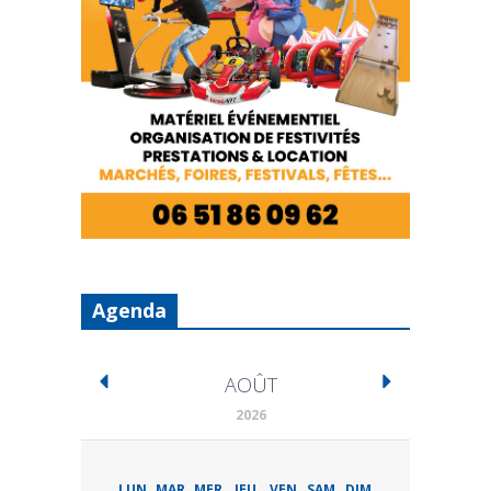
Agenda
AOÛT
2026
LUN
MAR
MER
JEU
VEN
SAM
DIM