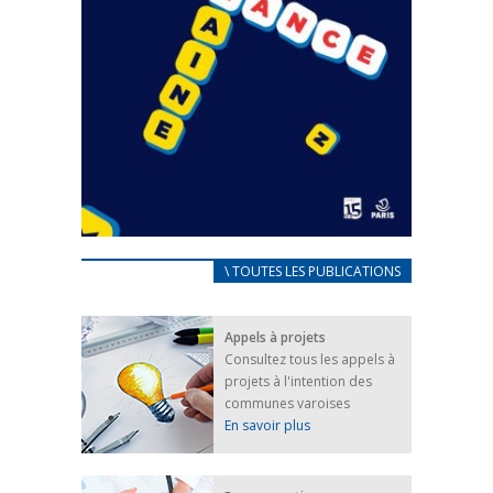
CARNET D’ACCUEIL
\ TOUTES LES PUBLICATIONS
FRANÇAIS/UKRAINIEN
25 avril 2022
Appels à projets
Afin d’accompagner au mieux les réfugiés
Consultez tous les appels à
ukrainiens arrivés en France,...
projets à l'intention des
FEUILLETER
communes varoises
En savoir plus