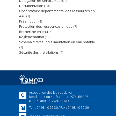
Délégation de Service Public
(2)
Documentation
(10)
Observatoire départemental des ressources en
eau
(1)
Préemption
(1)
Protection des ressources en eau
(7)
Recherche en eau
(4)
Règlementation
(1)
Schéma directeur d'alimentation en eau potable
(1)
Sécurité des installations
(1)
Association des Maires du var
Rond point du 4 décembre 1974, BP 198
83007 DRAGUIGNAN CEDEX
Tél. : 04 98 10 52 30 / Fax : 04 98 10 52 39