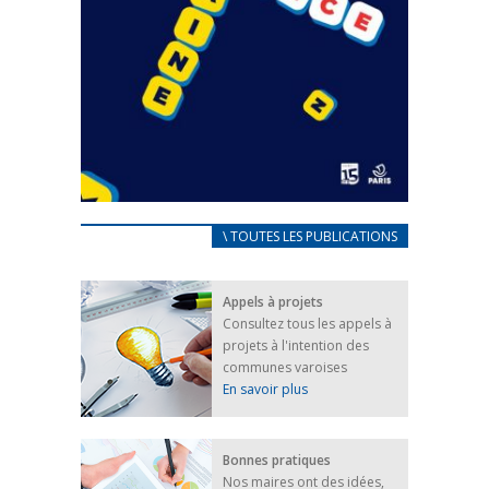
CARNET D’ACCUEIL
\ TOUTES LES PUBLICATIONS
FRANÇAIS/UKRAINIEN
25 avril 2022
Appels à projets
Afin d’accompagner au mieux les réfugiés
Consultez tous les appels à
ukrainiens arrivés en France,...
projets à l'intention des
FEUILLETER
communes varoises
En savoir plus
Bonnes pratiques
Nos maires ont des idées,