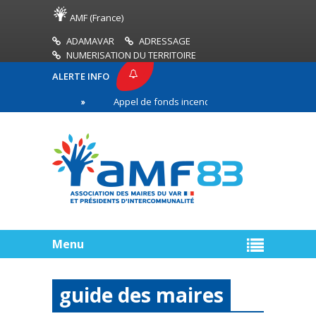
AMF (France)
ADAMAVAR
ADRESSAGE
NUMERISATION DU TERRITOIRE
ALERTE INFO
AMF83
Appel de fonds incendies de forêt
Réus
remière ligne
Menu
guide des maires