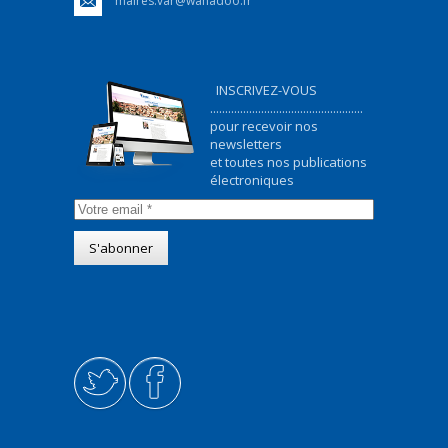
maires.var@wanadoo.fr
INSCRIVEZ-VOUS
...................................................
pour recevoir nos
newsletters
et toutes nos publications
électroniques