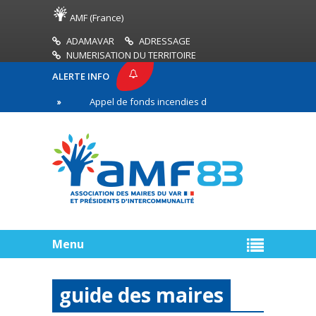
AMF (France)
ADAMAVAR
ADRESSAGE
NUMERISATION DU TERRITOIRE
ALERTE INFO
3
Appel de fonds incendies de forêt
Réussir s
e ligne
Menu
guide des maires