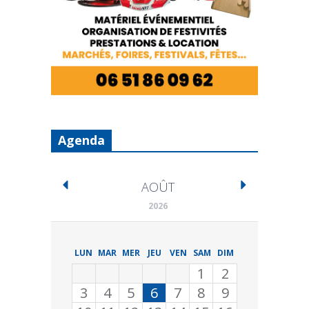
Agenda
AOÛT
2026
LUN
MAR
MER
JEU
VEN
SAM
DIM
1
2
3
4
5
6
7
8
9