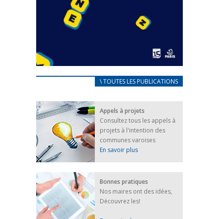
CARNET D’ACCUEIL
\ TOUTES LES PUBLICATIONS
FRANÇAIS/UKRAINIEN
25 avril 2022
Appels à projets
Afin d’accompagner au mieux les réfugiés
Consultez tous les appels à
ukrainiens arrivés en France,...
projets à l'intention des
FEUILLETER
communes varoises
En savoir plus
Bonnes pratiques
Nos maires ont des idées,
Découvrez les!