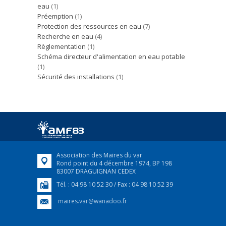
eau
(1)
Préemption
(1)
Protection des ressources en eau
(7)
Recherche en eau
(4)
Règlementation
(1)
Schéma directeur d'alimentation en eau potable
(1)
Sécurité des installations
(1)
Association des Maires du var
Rond point du 4 décembre 1974, BP 198
83007 DRAGUIGNAN CEDEX
Tél. : 04 98 10 52 30 / Fax : 04 98 10 52 39
maires.var@wanadoo.fr