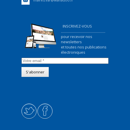
maires.var@wanadoo.fr
INSCRIVEZ-VOUS
...................................................
pour recevoir nos
newsletters
et toutes nos publications
électroniques