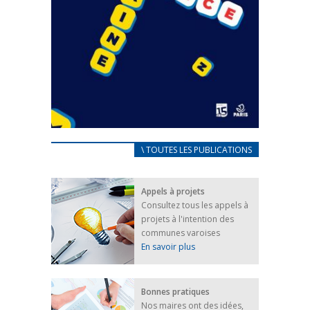
CARNET D’ACCUEIL
\ TOUTES LES PUBLICATIONS
FRANÇAIS/UKRAINIEN
25 avril 2022
Appels à projets
Afin d’accompagner au mieux les réfugiés
Consultez tous les appels à
ukrainiens arrivés en France,...
projets à l'intention des
FEUILLETER
communes varoises
En savoir plus
Bonnes pratiques
Nos maires ont des idées,