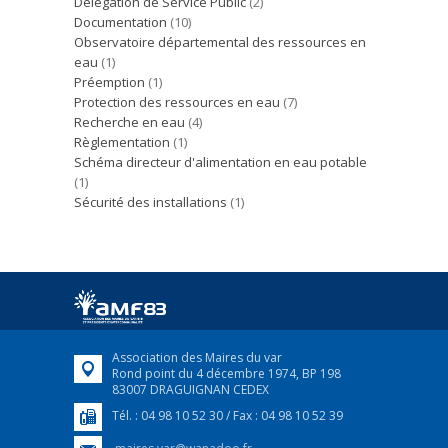
Délégation de Service Public
(2)
Documentation
(10)
Observatoire départemental des ressources en
eau
(1)
Préemption
(1)
Protection des ressources en eau
(7)
Recherche en eau
(4)
Règlementation
(1)
Schéma directeur d'alimentation en eau potable
(1)
Sécurité des installations
(1)
Association des Maires du var
Rond point du 4 décembre 1974, BP 198
83007 DRAGUIGNAN CEDEX
Tél. : 04 98 10 52 30 / Fax : 04 98 10 52 39