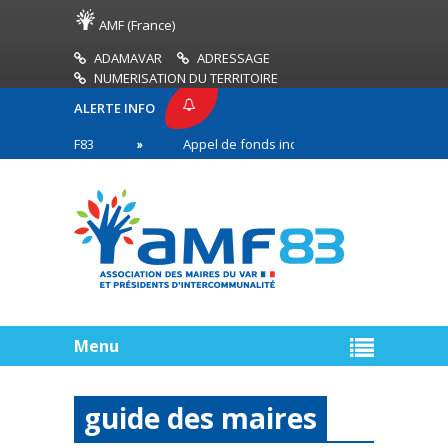
AMF (France)
ADAMAVAR
ADRESSAGE
NUMERISATION DU TERRITOIRE
ALERTE INFO
SE AMF83
Appel de fonds incendies de forêt
en première ligne
Menu
guide des maires