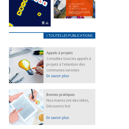
FEUILLETER
La solidarité
au coeur de
CARNET
\ TOUTES LES PUBLICATIONS
nos actions
D’ACCUEIL
18 septembre 2023
FRANÇAIS/UKRAINIEN
Appels à projets
25 avril 2022
FEUILLETER
Consultez tous les appels à
Afin
projets à l'intention des
d’accompagner
au mieux les
communes varoises
réfugiés
En savoir plus
ukrainiens arrivés
en France,...
FEUILLETER
Bonnes pratiques
Nos maires ont des idées,
Découvrez les!
En savoir plus