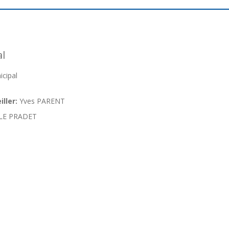
l
cipal
ller:
Yves PARENT
LE PRADET