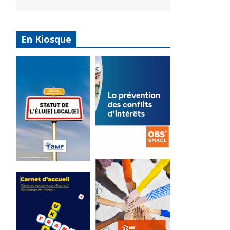
En Kiosque
La
prévention
Statut de
des conflits
l’élu local
d’intérêts
3 avril 2024
18 septembre 2023
Mise à jour avril
FEUILLETER
2024