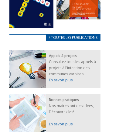
FEUILLETER
La solidarité
au coeur de
CARNET
\ TOUTES LES PUBLICATIONS
nos actions
D’ACCUEIL
18 septembre 2023
FRANÇAIS/UKRAINIEN
Appels à projets
25 avril 2022
FEUILLETER
Consultez tous les appels à
Afin
projets à l'intention des
d’accompagner
au mieux les
communes varoises
réfugiés
En savoir plus
ukrainiens arrivés
en France,...
FEUILLETER
Bonnes pratiques
Nos maires ont des idées,
Découvrez les!
En savoir plus