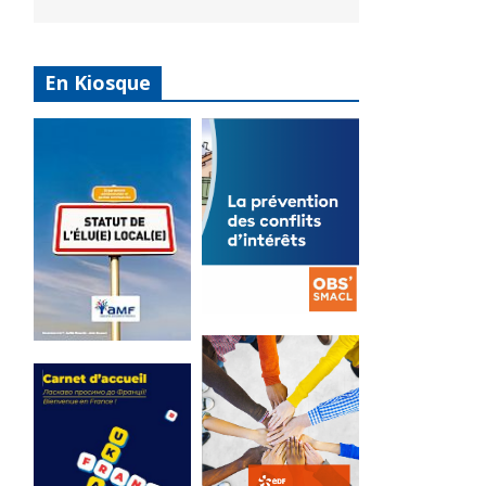
En Kiosque
La
prévention
Statut de
des conflits
l’élu local
d’intérêts
3 avril 2024
18 septembre 2023
Mise à jour avril
FEUILLETER
2024