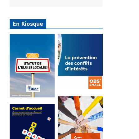
En Kiosque
La
prévention
Statut de
des conflits
l’élu local
d’intérêts
3 avril 2024
18 septembre 2023
Mise à jour avril
FEUILLETER
2024