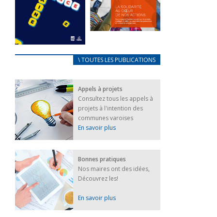
FEUILLETER
La solidarité
au coeur de
CARNET
\ TOUTES LES PUBLICATIONS
nos actions
D’ACCUEIL
18 septembre 2023
FRANÇAIS/UKRAINIEN
Appels à projets
25 avril 2022
FEUILLETER
Consultez tous les appels à
Afin
projets à l'intention des
d’accompagner
au mieux les
communes varoises
réfugiés
En savoir plus
ukrainiens arrivés
en France,...
FEUILLETER
Bonnes pratiques
Nos maires ont des idées,
Découvrez les!
En savoir plus