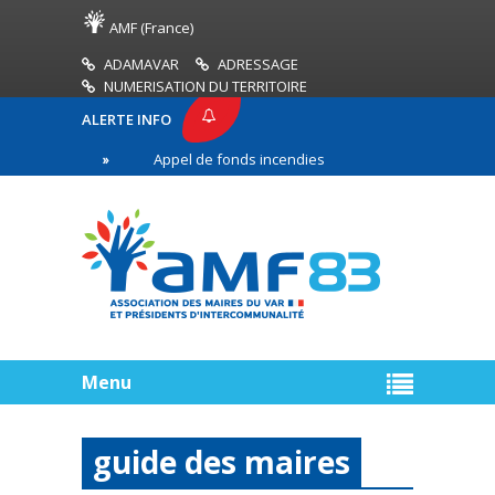
AMF (France)
ADAMAVAR
ADRESSAGE
NUMERISATION DU TERRITOIRE
ALERTE INFO
83
Appel de fonds incendies de forêt
Réussir
ère ligne
Menu
guide des maires