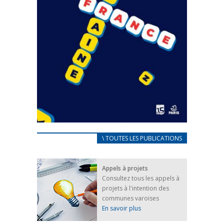
CARNET D’ACCUEIL
\ TOUTES LES PUBLICATIONS
FRANÇAIS/UKRAINIEN
25 avril 2022
Appels à projets
Afin d’accompagner au mieux les réfugiés
Consultez tous les appels à
ukrainiens arrivés en France,...
projets à l'intention des
FEUILLETER
communes varoises
En savoir plus