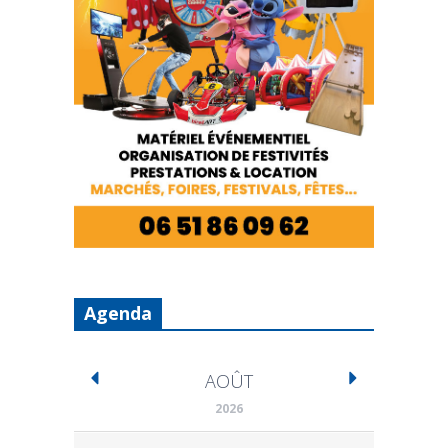
Agenda
AOÛT
2026