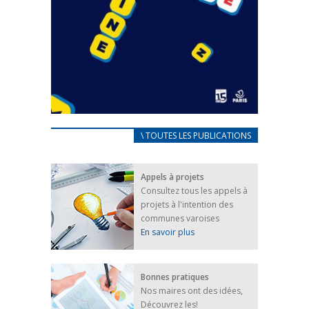
CARNET D’ACCUEIL
\ TOUTES LES PUBLICATIONS
FRANÇAIS/UKRAINIEN
25 avril 2022
Appels à projets
Afin d’accompagner au mieux les réfugiés
Consultez tous les appels à
ukrainiens arrivés en France,...
projets à l'intention des
FEUILLETER
communes varoises
En savoir plus
Bonnes pratiques
Nos maires ont des idées,
Découvrez les!