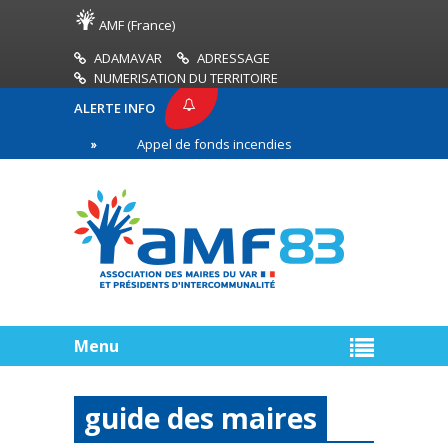
AMF (France)
ADAMAVAR
ADRESSAGE
NUMERISATION DU TERRITOIRE
ALERTE INFO
83
Appel de fonds incendies de forêt
Réussir
ère ligne
Menu
guide des maires