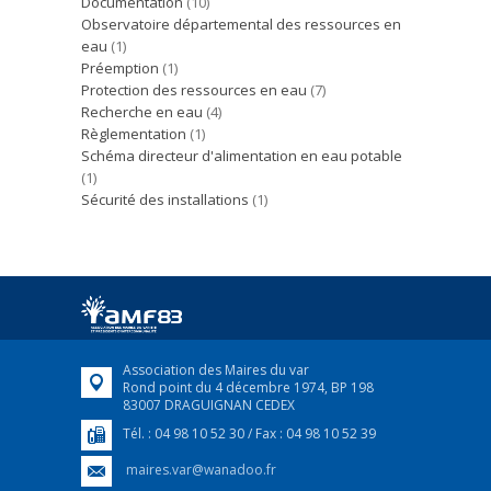
Documentation
(10)
Observatoire départemental des ressources en
eau
(1)
Préemption
(1)
Protection des ressources en eau
(7)
Recherche en eau
(4)
Règlementation
(1)
Schéma directeur d'alimentation en eau potable
(1)
Sécurité des installations
(1)
Association des Maires du var
Rond point du 4 décembre 1974, BP 198
83007 DRAGUIGNAN CEDEX
Tél. : 04 98 10 52 30 / Fax : 04 98 10 52 39
maires.var@wanadoo.fr