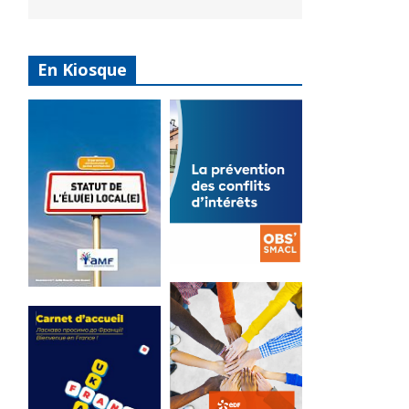
En Kiosque
La
prévention
Statut de
des conflits
l’élu local
d’intérêts
3 avril 2024
18 septembre 2023
Mise à jour avril
FEUILLETER
2024