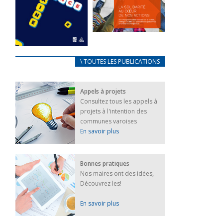
FEUILLETER
La solidarité
au coeur de
CARNET
\ TOUTES LES PUBLICATIONS
nos actions
D’ACCUEIL
18 septembre 2023
FRANÇAIS/UKRAINIEN
Appels à projets
25 avril 2022
FEUILLETER
Consultez tous les appels à
Afin
projets à l'intention des
d’accompagner
au mieux les
communes varoises
réfugiés
En savoir plus
ukrainiens arrivés
en France,...
FEUILLETER
Bonnes pratiques
Nos maires ont des idées,
Découvrez les!
En savoir plus