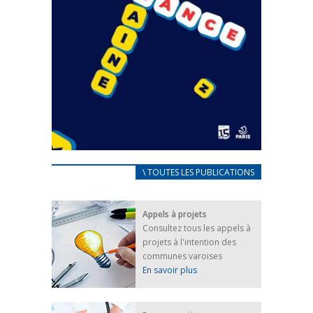
CARNET D’ACCUEIL
\ TOUTES LES PUBLICATIONS
FRANÇAIS/UKRAINIEN
25 avril 2022
Appels à projets
Afin d’accompagner au mieux les réfugiés
Consultez tous les appels à
ukrainiens arrivés en France,...
projets à l'intention des
FEUILLETER
communes varoises
En savoir plus