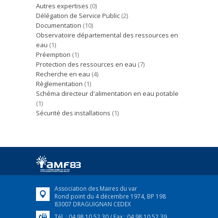
Autres expertises
(0)
Délégation de Service Public
(2)
Documentation
(10)
Observatoire départemental des ressources en
eau
(1)
Préemption
(1)
Protection des ressources en eau
(7)
Recherche en eau
(4)
Règlementation
(1)
Schéma directeur d'alimentation en eau potable
(1)
Sécurité des installations
(1)
Association des Maires du var
Rond point du 4 décembre 1974, BP 198
83007 DRAGUIGNAN CEDEX
Tél. : 04 98 10 52 30 / Fax : 04 98 10 52 39