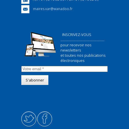
maires.var@wanadoo.fr
INSCRIVEZ-VOUS
...................................................
pour recevoir nos
newsletters
et toutes nos publications
électroniques