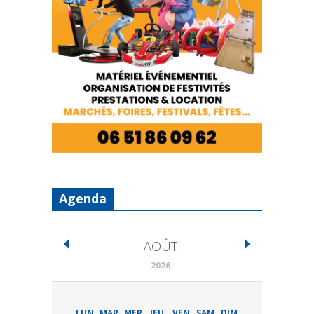
Agenda
AOÛT
2026
LUN
MAR
MER
JEU
VEN
SAM
DIM