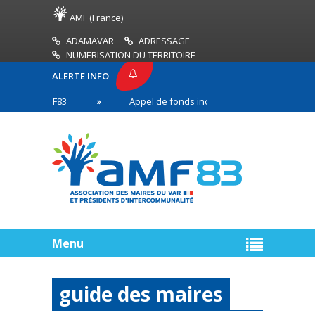
AMF (France)
ADAMAVAR
ADRESSAGE
NUMERISATION DU TERRITOIRE
ALERTE INFO
SE AMF83
Appel de fonds incendies de forêt
n première ligne
Menu
guide des maires