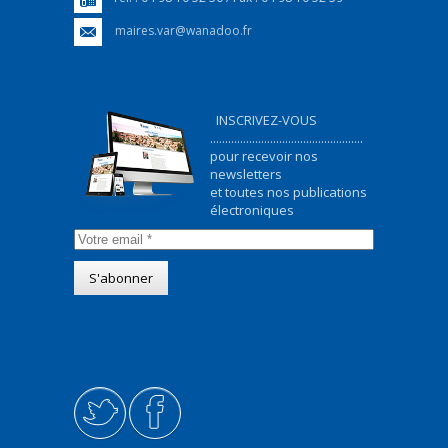
maires.var@wanadoo.fr
INSCRIVEZ-VOUS
...................................................
pour recevoir nos
newsletters
et toutes nos publications
électroniques