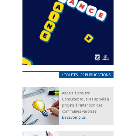
CARNET D’ACCUEIL
\ TOUTES LES PUBLICATIONS
FRANÇAIS/UKRAINIEN
25 avril 2022
Appels à projets
Afin d’accompagner au mieux les réfugiés
Consultez tous les appels à
ukrainiens arrivés en France,...
projets à l'intention des
FEUILLETER
communes varoises
En savoir plus