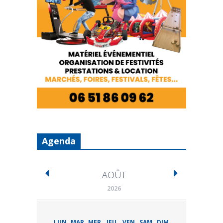
Agenda
AOÛT
2026
LUN
MAR
MER
JEU
VEN
SAM
DIM