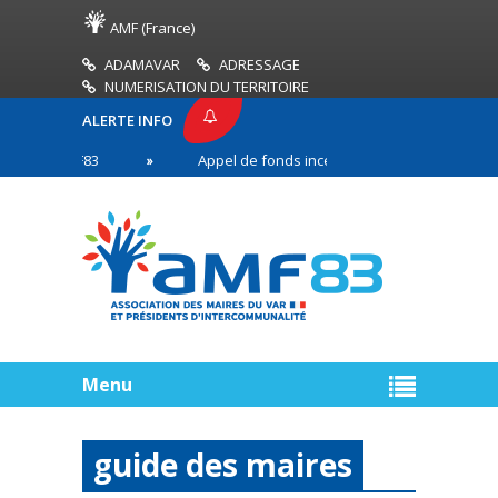
AMF (France)
ADAMAVAR
ADRESSAGE
NUMERISATION DU TERRITOIRE
ALERTE INFO
SE AMF83
Appel de fonds incendies de forêt
R
n première ligne
Menu
guide des maires