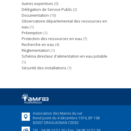
Autres expertises
(0)
Délégation de Service Public
(2)
Documentation
(10)
Observatoire départemental des ressources en
eau
(1)
Préemption
(1)
Protection des ressources en eau
(7)
Recherche en eau
(4)
Règlementation
(1)
Schéma directeur d'alimentation en eau potable
(1)
Sécurité des installations
(1)
Association des Maires du var
Rond point du 4 décembre 1974, BP 198
83007 DRAGUIGNAN CEDEX
Tél. : 04 98 10 52 30 / Fax : 04 98 10 52 39