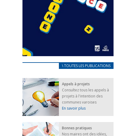
CARNET D’ACCUEIL
\ TOUTES LES PUBLICATIONS
FRANÇAIS/UKRAINIEN
25 avril 2022
Appels à projets
Afin d’accompagner au mieux les réfugiés
Consultez tous les appels à
ukrainiens arrivés en France,...
projets à l'intention des
FEUILLETER
communes varoises
En savoir plus
Bonnes pratiques
Nos maires ont des idées,