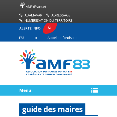
AMF (France)
ADAMAVAR
ADRESSAGE
NUMERISATION DU TERRITOIRE
ALERTE INFO
SE AMF83
Appel de fonds incendies de forêt
n première ligne
Menu
guide des maires