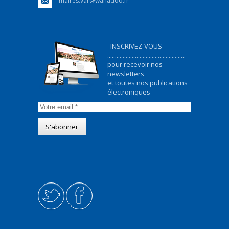
maires.var@wanadoo.fr
INSCRIVEZ-VOUS
...................................................
pour recevoir nos
newsletters
et toutes nos publications
électroniques