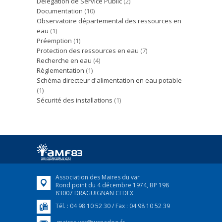
Délégation de Service Public
(2)
Documentation
(10)
Observatoire départemental des ressources en
eau
(1)
Préemption
(1)
Protection des ressources en eau
(7)
Recherche en eau
(4)
Règlementation
(1)
Schéma directeur d'alimentation en eau potable
(1)
Sécurité des installations
(1)
Association des Maires du var
Rond point du 4 décembre 1974, BP 198
83007 DRAGUIGNAN CEDEX
Tél. : 04 98 10 52 30 / Fax : 04 98 10 52 39