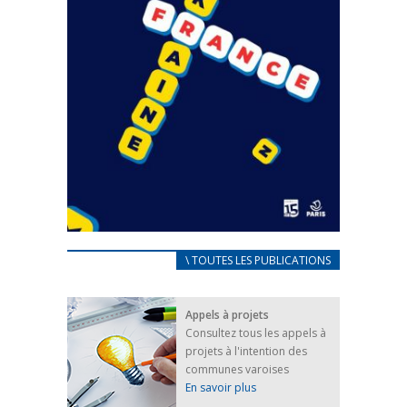
CARNET D’ACCUEIL
\ TOUTES LES PUBLICATIONS
FRANÇAIS/UKRAINIEN
25 avril 2022
Appels à projets
Afin d’accompagner au mieux les réfugiés
Consultez tous les appels à
ukrainiens arrivés en France,...
projets à l'intention des
FEUILLETER
communes varoises
En savoir plus