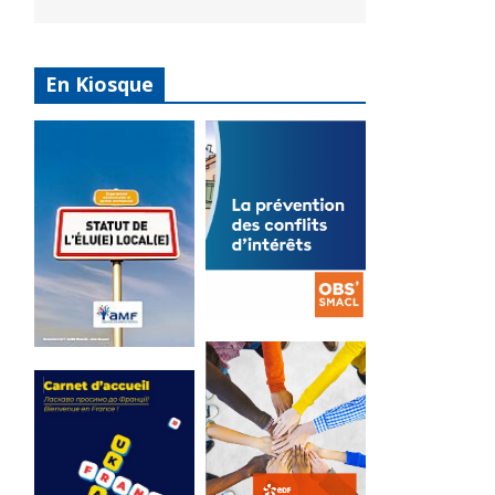
En Kiosque
La
prévention
Statut de
des conflits
l’élu local
d’intérêts
3 avril 2024
18 septembre 2023
Mise à jour avril
FEUILLETER
2024