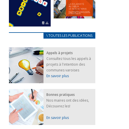
FEUILLETER
La solidarité
au coeur de
CARNET
\ TOUTES LES PUBLICATIONS
nos actions
D’ACCUEIL
18 septembre 2023
FRANÇAIS/UKRAINIEN
Appels à projets
25 avril 2022
FEUILLETER
Consultez tous les appels à
Afin
projets à l'intention des
d’accompagner
au mieux les
communes varoises
réfugiés
En savoir plus
ukrainiens arrivés
en France,...
FEUILLETER
Bonnes pratiques
Nos maires ont des idées,
Découvrez les!
En savoir plus