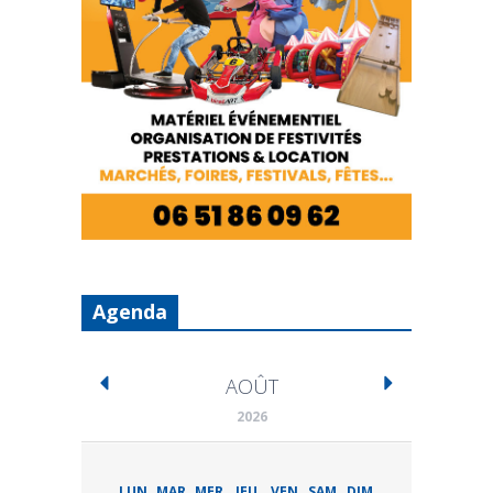
Agenda
AOÛT
2026
LUN
MAR
MER
JEU
VEN
SAM
DIM