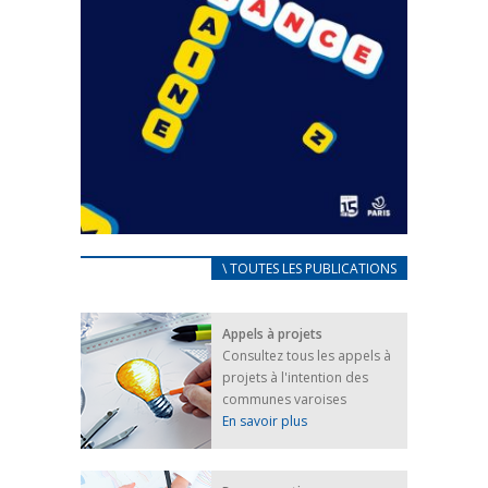
CARNET D’ACCUEIL
\ TOUTES LES PUBLICATIONS
FRANÇAIS/UKRAINIEN
25 avril 2022
Appels à projets
Afin d’accompagner au mieux les réfugiés
Consultez tous les appels à
ukrainiens arrivés en France,...
projets à l'intention des
FEUILLETER
communes varoises
En savoir plus