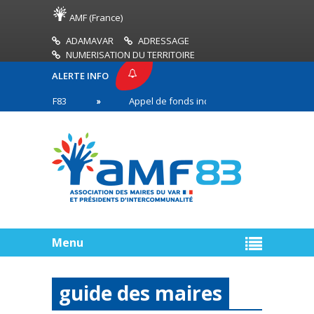
AMF (France)
ADAMAVAR
ADRESSAGE
NUMERISATION DU TERRITOIRE
ALERTE INFO
SE AMF83
Appel de fonds incendies de forêt
en première ligne
Menu
guide des maires