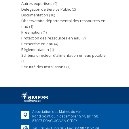
Autres expertises
(0)
Délégation de Service Public
(2)
Documentation
(10)
Observatoire départemental des ressources en
eau
(1)
Préemption
(1)
Protection des ressources en eau
(7)
Recherche en eau
(4)
Règlementation
(1)
Schéma directeur d'alimentation en eau potable
(1)
Sécurité des installations
(1)
Association des Maires du var
Rond point du 4 décembre 1974, BP 198
83007 DRAGUIGNAN CEDEX
Tél. : 04 98 10 52 30 / Fax : 04 98 10 52 39