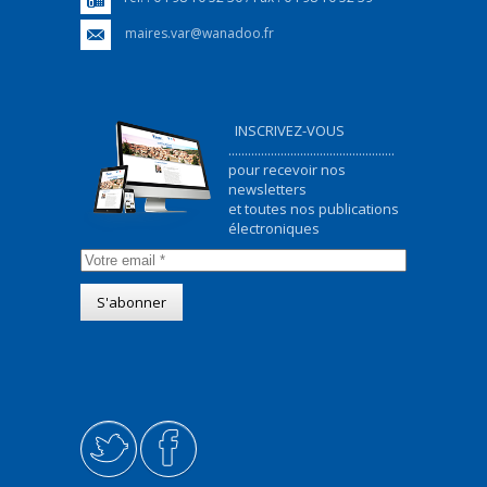
maires.var@wanadoo.fr
INSCRIVEZ-VOUS
...................................................
pour recevoir nos
newsletters
et toutes nos publications
électroniques