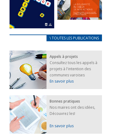
FEUILLETER
La solidarité
au coeur de
CARNET
\ TOUTES LES PUBLICATIONS
nos actions
D’ACCUEIL
18 septembre 2023
FRANÇAIS/UKRAINIEN
Appels à projets
25 avril 2022
FEUILLETER
Consultez tous les appels à
Afin
projets à l'intention des
d’accompagner
au mieux les
communes varoises
réfugiés
En savoir plus
ukrainiens arrivés
en France,...
FEUILLETER
Bonnes pratiques
Nos maires ont des idées,
Découvrez les!
En savoir plus