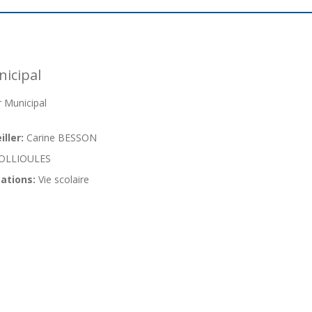
icipal
 Municipal
ller:
Carine BESSON
OLLIOULES
ations:
Vie scolaire