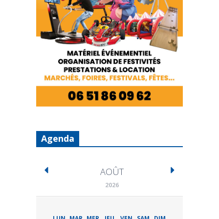
Agenda
AOÛT
2026
LUN
MAR
MER
JEU
VEN
SAM
DIM