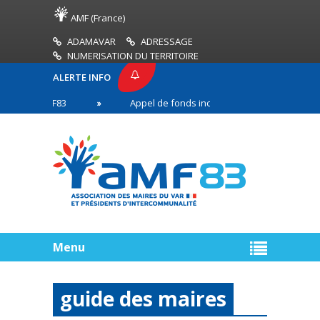
AMF (France)
ADAMAVAR
ADRESSAGE
NUMERISATION DU TERRITOIRE
ALERTE INFO
SE AMF83
Appel de fonds incendies de forêt
n première ligne
Menu
guide des maires