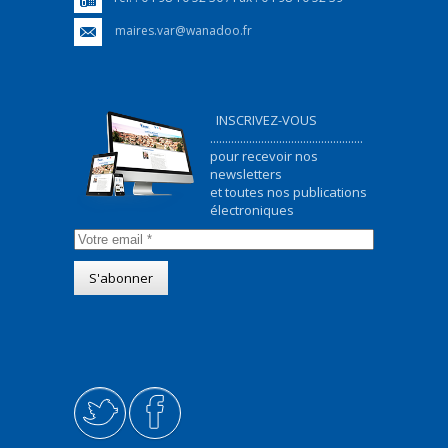
maires.var@wanadoo.fr
INSCRIVEZ-VOUS
...................................................
pour recevoir nos
newsletters
et toutes nos publications
électroniques