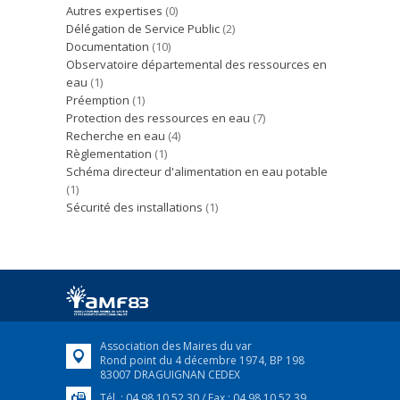
Autres expertises
(0)
Délégation de Service Public
(2)
Documentation
(10)
Observatoire départemental des ressources en
eau
(1)
Préemption
(1)
Protection des ressources en eau
(7)
Recherche en eau
(4)
Règlementation
(1)
Schéma directeur d'alimentation en eau potable
(1)
Sécurité des installations
(1)
Association des Maires du var
Rond point du 4 décembre 1974, BP 198
83007 DRAGUIGNAN CEDEX
Tél. : 04 98 10 52 30 / Fax : 04 98 10 52 39