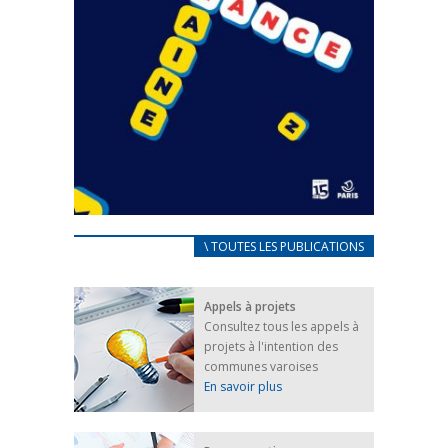
CARNET D’ACCUEIL
\ TOUTES LES PUBLICATIONS
FRANÇAIS/UKRAINIEN
25 avril 2022
Appels à projets
Afin d’accompagner au mieux les réfugiés
Consultez tous les appels à
ukrainiens arrivés en France,...
projets à l'intention des
FEUILLETER
communes varoises
En savoir plus