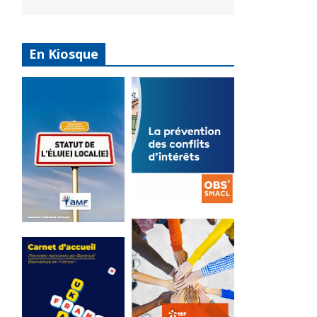
En Kiosque
La
prévention
Statut de
des conflits
l’élu local
d’intérêts
3 avril 2024
18 septembre 2023
Mise à jour avril
FEUILLETER
2024