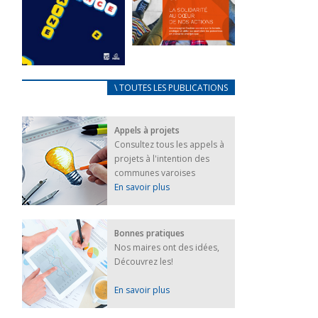
FEUILLETER
La solidarité
au coeur de
CARNET
\ TOUTES LES PUBLICATIONS
nos actions
D’ACCUEIL
18 septembre 2023
FRANÇAIS/UKRAINIEN
Appels à projets
25 avril 2022
FEUILLETER
Consultez tous les appels à
Afin
projets à l'intention des
d’accompagner
au mieux les
communes varoises
réfugiés
En savoir plus
ukrainiens arrivés
en France,...
FEUILLETER
Bonnes pratiques
Nos maires ont des idées,
Découvrez les!
En savoir plus